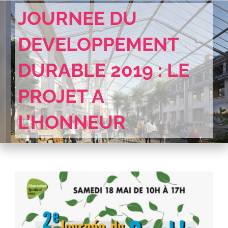
Skip
JOURNEE DU
to
content
DEVELOPPEMENT
DURABLE 2019 : LE
PROJET A
L’HONNEUR
View
Larger
Image